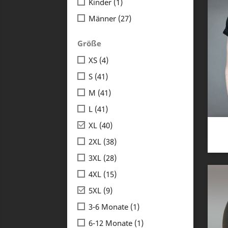
Kinder
(1)
Männer
(27)
Größe
XS
(4)
S
(41)
M
(41)
L
(41)

XL
(40)
2XL
(38)
3XL
(28)
4XL
(15)

5XL
(9)
3-6 Monate
(1)
6-12 Monate
(1)