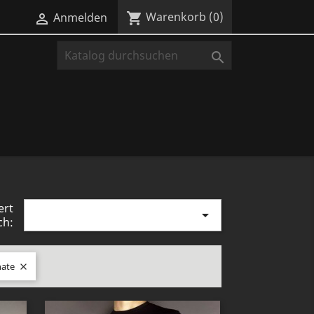
Warenkorb
(0)
shopping_cart
Anmelden


ert

ch:
nate
