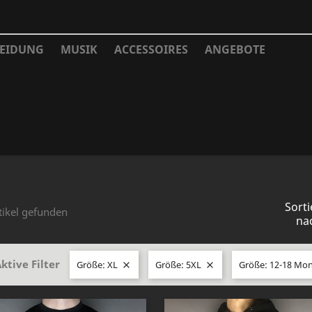
EIDUNG
MUSIK
ACCESSOIRES
ANGEBOTE
Sorti
tikel gefunden
na
ktive Filter
Größe: XL
Größe: 5XL
Größe: 12-18 Mo

