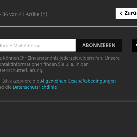
Zurü

- 36 von 41 Artikel(n)
e können Ihr Einverständnis jederzeit widerrufen. Unsere
ntaktinformationen finden Sie u. a. in der
atenschutzerklärung.
Ich akzeptiere die
Allgemeinen Geschäftsbedingungen
nd die
Datenschutzrichtlinie