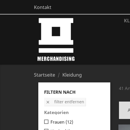
Kontakt
KL
Startseite
Kleidung
41 Ar
FILTERN NACH
filter entfernen

A
Kategorien
Frauen
(12)