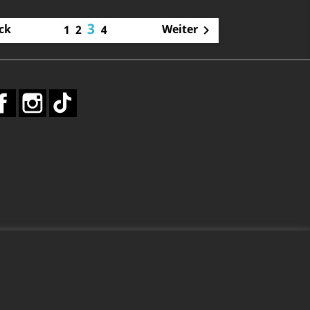
3
ck
Weiter
1
2
4

Facebook
Instagram
TikTok