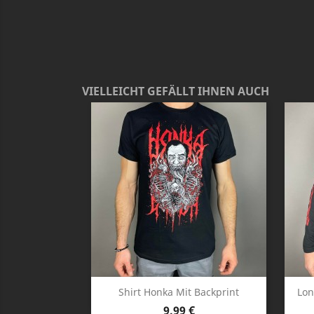
VIELLEICHT GEFÄLLT IHNEN AUCH
Vorschau

Shirt Honka Mit Backprint
Lon
Preis
9,99 €