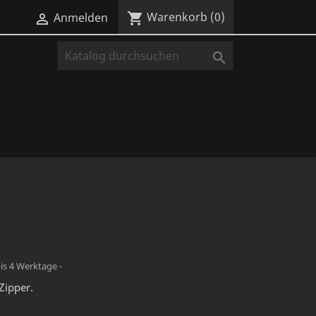
Warenkorb
(0)
shopping_cart
Anmelden


bis 4 Werktage -
Zipper.