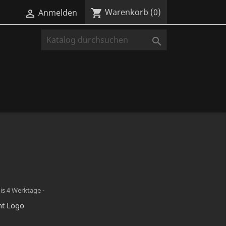
Warenkorb
(0)
shopping_cart
Anmelden


bis 4 Werktage -
nt Logo