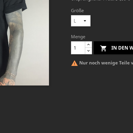
Größe
Menge
IN DEN


Nur noch wenige Teile 