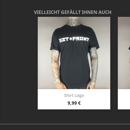
VIELLEICHT GEFÄLLT IHNEN AUCH
Vorschau

Shirt Logo
Preis
9,99 €