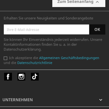
Zum Seitenanfang

Erhalten Sie unsere Neuigkeiten und Sonderangebote
Sie können Ihr Einverständnis jederzeit widerrufen. Unsere
Kontaktinformationen finden Sie u. a. in der
Datenschutzerklärung.
Ich akzeptiere die
Allgemeinen Geschäftsbedingungen
und die
Datenschutzrichtlinie
Facebook
Instagram
TikTok
UNTERNEHMEN
