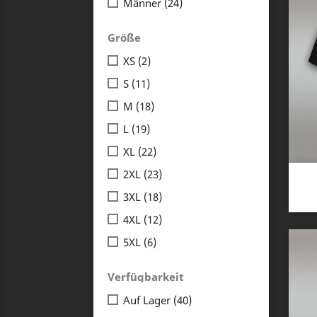
Männer
(24)
Größe
XS
(2)
S
(11)
M
(18)
L
(19)
XL
(22)
2XL
(23)
3XL
(18)
4XL
(12)
5XL
(6)
Verfügbarkeit
Auf Lager
(40)