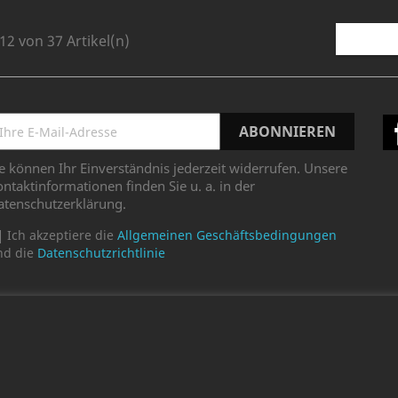
 12 von 37 Artikel(n)
e können Ihr Einverständnis jederzeit widerrufen. Unsere
ntaktinformationen finden Sie u. a. in der
atenschutzerklärung.
Ich akzeptiere die
Allgemeinen Geschäftsbedingungen
nd die
Datenschutzrichtlinie