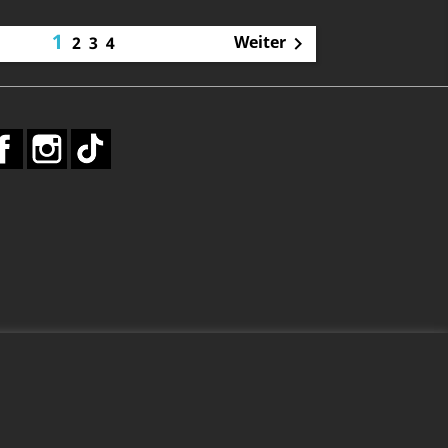
1
Weiter
2
3
4

Facebook
Instagram
TikTok