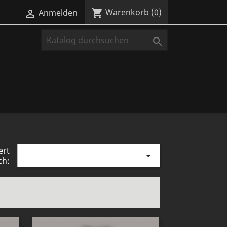
Warenkorb
(0)
shopping_cart
Anmelden


ert

ch: