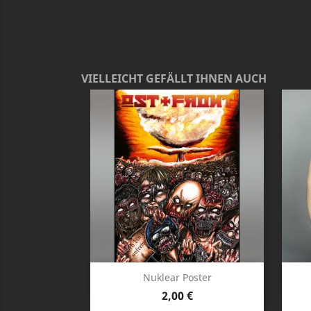
VIELLEICHT GEFÄLLT IHNEN AUCH
Vorschau

Nuklear Poster
Preis
2,00 €