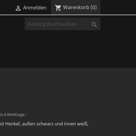
Warenkorb
(0)
shopping_cart
Anmelden


bis 4 Werktage -
mit Henkel, außen schwarz und innen
weiß,